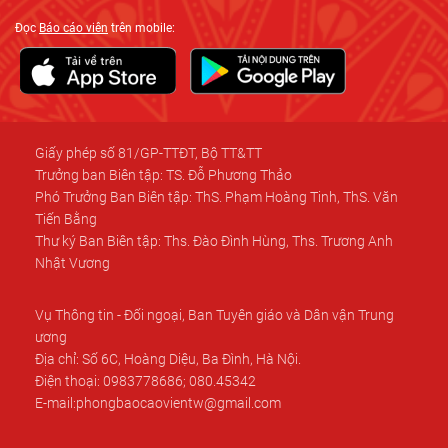
Đọc
Báo cáo viên
trên mobile:
Giấy phép số 81/GP-TTĐT, Bộ TT&TT
Trưởng ban Biên tập: TS. Đỗ Phương Thảo
Phó Trưởng Ban Biên tập: ThS. Phạm Hoàng Tinh, ThS. Văn
Tiến Bằng
Thư ký Ban Biên tập: Ths. Đào Đình Hùng, Ths. Trương Anh
Nhật Vương
Vụ Thông tin - Đối ngoại, Ban Tuyên giáo và Dân vận Trung
ương
Địa chỉ: Số 6C, Hoàng Diệu, Ba Đình, Hà Nội.
Điện thoại: 0983778686; 080.45342
E-mail:phongbaocaovientw@gmail.com