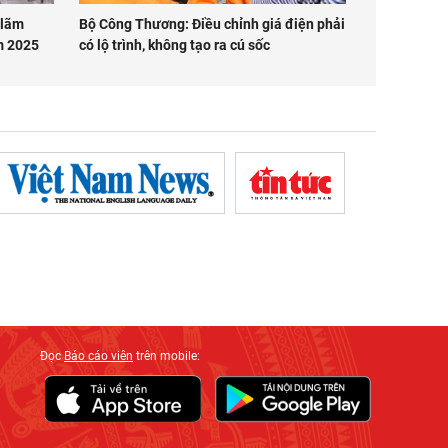
 lãm
Bộ Công Thương: Điều chỉnh giá điện phải
ăm 2025
có lộ trình, không tạo ra cú sốc
Đọc
Báo cáo viên
trên mobile: