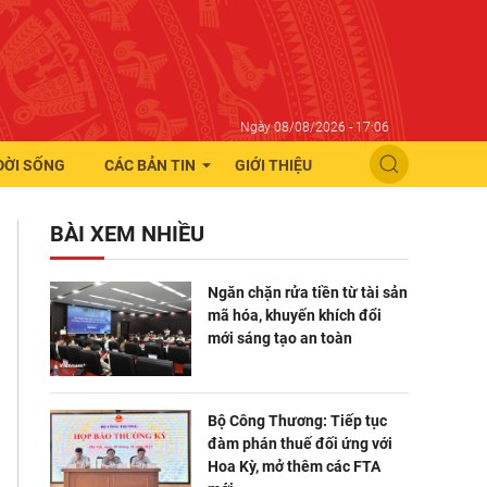
Ngày 08/08/2026 - 17:06
ĐỜI SỐNG
CÁC BẢN TIN
GIỚI THIỆU
BÀI XEM NHIỀU
Ngăn chặn rửa tiền từ tài sản
mã hóa, khuyến khích đổi
mới sáng tạo an toàn
Bộ Công Thương: Tiếp tục
đàm phán thuế đối ứng với
Hoa Kỳ, mở thêm các FTA