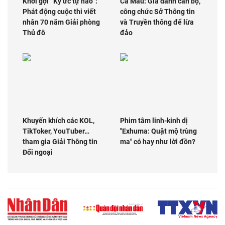
Khơi gợi “Ký ức tự hào”:
Cà Mau: Giả danh cán bộ,
Phát động cuộc thi viết
công chức Sở Thông tin
nhân 70 năm Giải phòng
và Truyền thông để lừa
Thủ đô
đảo
Khuyến khích các KOL,
Phim tâm linh-kinh dị
TikToker, YouTuber…
"Exhuma: Quật mộ trùng
tham gia Giải Thông tin
ma" có hay như lời đồn?
Đối ngoại