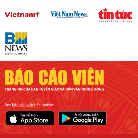
Đọc
Báo cáo viên
trên mobile: