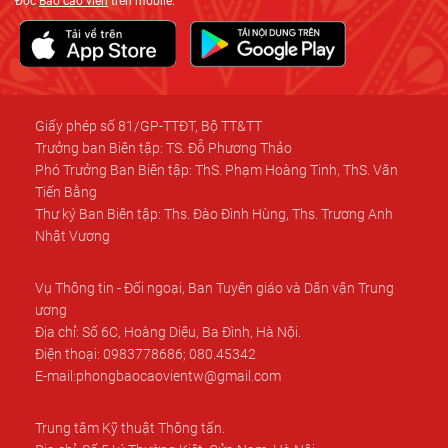
Đọc
Báo cáo viên
trên mobile:
Giấy phép số 81/GP-TTĐT, Bộ TT&TT
Trưởng ban Biên tập: TS. Đỗ Phương Thảo
Phó Trưởng Ban Biên tập: ThS. Phạm Hoàng Tinh, ThS. Văn
Tiến Bằng
Thư ký Ban Biên tập: Ths. Đào Đình Hùng, Ths. Trương Anh
Nhật Vương
Vụ Thông tin - Đối ngoại, Ban Tuyên giáo và Dân vận Trung
ương
Địa chỉ: Số 6C, Hoàng Diệu, Ba Đình, Hà Nội.
Điện thoại: 0983778686; 080.45342
E-mail:phongbaocaovientw@gmail.com
Trung tâm Kỹ thuật Thông tấn.