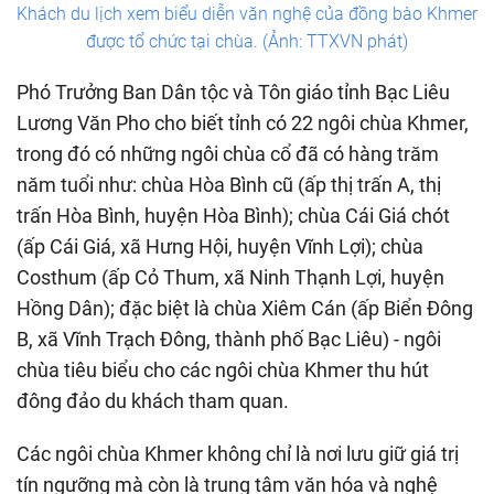
Khách du lịch xem biểu diễn văn nghệ của đồng bào Khmer
được tổ chức tại chùa. (Ảnh: TTXVN phát)
Phó Trưởng Ban Dân tộc và Tôn giáo tỉnh Bạc Liêu
Lương Văn Pho cho biết tỉnh có 22 ngôi chùa Khmer,
trong đó có những ngôi chùa cổ đã có hàng trăm
năm tuổi như: chùa Hòa Bình cũ (ấp thị trấn A, thị
trấn Hòa Bình, huyện Hòa Bình); chùa Cái Giá chót
(ấp Cái Giá, xã Hưng Hội, huyện Vĩnh Lợi); chùa
Costhum (ấp Cỏ Thum, xã Ninh Thạnh Lợi, huyện
Hồng Dân); đặc biệt là chùa Xiêm Cán (ấp Biển Đông
B, xã Vĩnh Trạch Đông, thành phố Bạc Liêu) - ngôi
chùa tiêu biểu cho các ngôi chùa Khmer thu hút
đông đảo du khách tham quan.
Các ngôi chùa Khmer không chỉ là nơi lưu giữ giá trị
tín ngưỡng mà còn là trung tâm văn hóa và nghệ