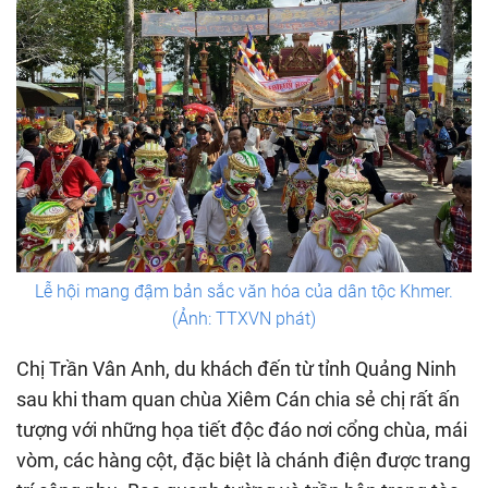
Lễ hội mang đậm bản sắc văn hóa của dân tộc Khmer.
(Ảnh: TTXVN phát)
Chị Trần Vân Anh, du khách đến từ tỉnh Quảng Ninh
sau khi tham quan chùa Xiêm Cán chia sẻ chị rất ấn
tượng với những họa tiết độc đáo nơi cổng chùa, mái
vòm, các hàng cột, đặc biệt là chánh điện được trang