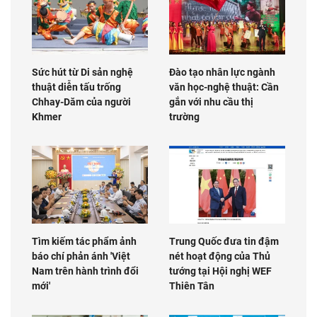
Sức hút từ Di sản nghệ
Đào tạo nhân lực ngành
thuật diễn tấu trống
văn học-nghệ thuật: Cần
Chhay-Dăm của người
gắn với nhu cầu thị
Khmer
trường
Tìm kiếm tác phẩm ảnh
Trung Quốc đưa tin đậm
báo chí phản ánh 'Việt
nét hoạt động của Thủ
Nam trên hành trình đổi
tướng tại Hội nghị WEF
mới'
Thiên Tân