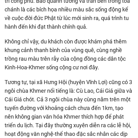
trí công phu. Bao quanh tường và trần bên trong tòa
chánh là các bích họa nhiều màu sắc sống động kể
về cuộc đời đức Phật từ lúc mới sinh ra, quá trình tu
hành đến khi đạt thành chính quả.
Không chỉ vậy, du khách còn được khám phá thêm
khung cảnh thanh bình của vùng quê, cùng nghề
trồng rau màu trên rẫy của cộng đồng các dân tộc
Kinh-Hoa-Khmer sống cộng cư nơi đây.
Tương tự, tại xã Hưng Hội (huyện Vĩnh Lợi) cũng có 3
ngôi chùa Khmer nổi tiếng là: Cù Lao, Cái Giá giữa và
Cái Giá chót. Cả 3 ngôi chùa này cùng nằm trên một
tuyến đường với khoảng cách chưa đến 1km, tạo
nên không gian văn hóa Khmer thích hợp để phát
triển du lịch. Tại đây thường xuyên diễn ra các lễ hội,
hoạt động văn nghệ-thể thao đặc sắc nhân các dịp