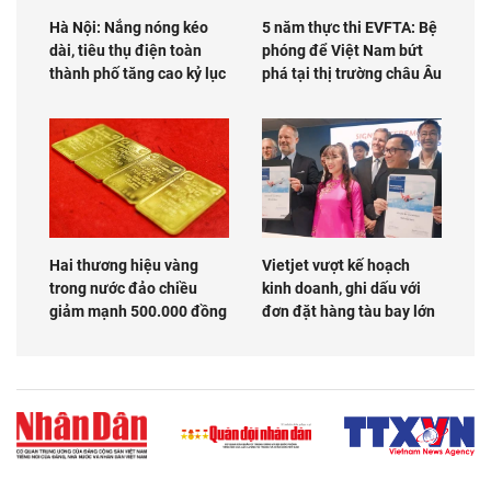
Hà Nội: Nắng nóng kéo
5 năm thực thi EVFTA: Bệ
dài, tiêu thụ điện toàn
phóng để Việt Nam bứt
thành phố tăng cao kỷ lục
phá tại thị trường châu Âu
Hai thương hiệu vàng
Vietjet vượt kế hoạch
trong nước đảo chiều
kinh doanh, ghi dấu với
giảm mạnh 500.000 đồng
đơn đặt hàng tàu bay lớn