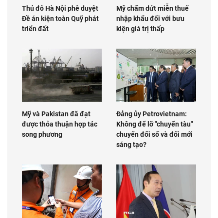
Thủ đô Hà Nội phê duyệt
Mỹ chấm dứt miễn thuế
Đề án kiện toàn Quỹ phát
nhập khẩu đối với bưu
triển đất
kiện giá trị thấp
Mỹ và Pakistan đã đạt
Đảng ủy Petrovietnam:
được thỏa thuận hợp tác
Không để lỡ "chuyến tàu"
song phương
chuyển đổi số và đổi mới
sáng tạo?