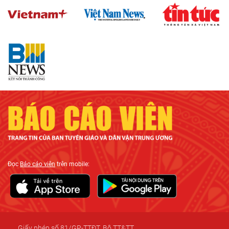
Đọc
Báo cáo viên
trên mobile:
Giấy phép số 81/GP-TTĐT, Bộ TT&TT