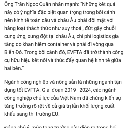
Ông Trần Ngọc Quân nhấn mạnh: “Những kết quả
này có ý nghĩa đặc biệt quan trọng trong bối cảnh
nền kinh tế toàn cầu và châu Âu phải đối mặt với
hàng loạt thách thức như suy thoái, đứt gãy chuỗi
cung ứng, xung đột tại châu Âu, chi phí logistics gia
tăng do khan hiếm container và phải đi vòng qua
Biển Đỏ. Trong bối cảnh đó, EVFTA đã trở thành công
cụ hữu hiệu kết nối và thúc đẩy quan hệ kinh tế giữa
hai bên.”
Ngành công nghiệp và nông sản là những ngành tận
dụng tốt EVFTA. Giai đoạn 2019–2024, các ngành
công nghiệp chủ lực của Việt Nam đã chứng kiến sự
tăng trưởng rõ rệt về cả giá trị lẫn khối lượng xuất
khẩu sang thị trường EU.
Đáng chú ý, mức tăng trưởng này diễn ra trong bối