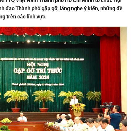
 MTTQ Việt Nam Thành phố Hồ Chí Minh tổ chức Hội
ãnh đạo Thành phố gặp gỡ, lắng nghe ý kiến, những đề
ng trên các lĩnh vực.