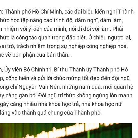
hức Thành phố Hồ Chí Minh, các đại biểu kiến nghị Thành
thức học tập nâng cao trình độ, dám nghĩ, dám làm,
 nhiệm với ý kiến của mình, nói đi đôi với làm. Phải
thức là công tác quan trọng đặc biệt. Ở chiều ngược lại,
vai trò, trách nhiệm trong sự nghiệp công nghiệp hoá,
hức về bổn phận của bản thân…
, Ủy viên Bộ Chính trị, Bí thư Thành ủy Thành phố Hồ
p, cống hiến và gửi lời chúc mừng tốt đẹp đến đội ngũ
 đồng chí Nguyễn Văn Nên, những năm qua, mối quan hệ
gày càng gắn bó. Đội ngũ trí thức không ngừng lớn mạnh
 ngày càng nhiều nhà khoa học trẻ, nhà khoa học nữ
 đáng vào thành quả chung của Thành phố.