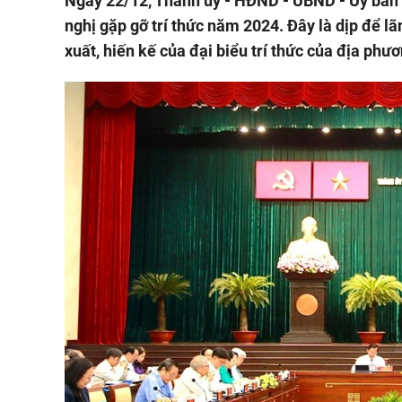
Ngày 22/12, Thành ủy - HĐND - UBND - Ủy ban
nghị gặp gỡ trí thức năm 2024. Đây là dịp để l
xuất, hiến kế của đại biểu trí thức của địa phươ