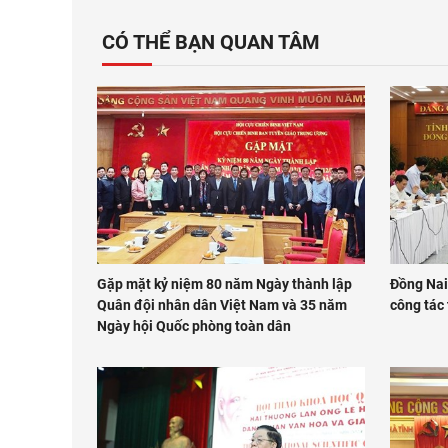
CÓ THỂ BẠN QUAN TÂM
Gặp mặt kỷ niệm 80 năm Ngày thành lập
Đồng Nai
Quân đội nhân dân Việt Nam và 35 năm
công tác
Ngày hội Quốc phòng toàn dân