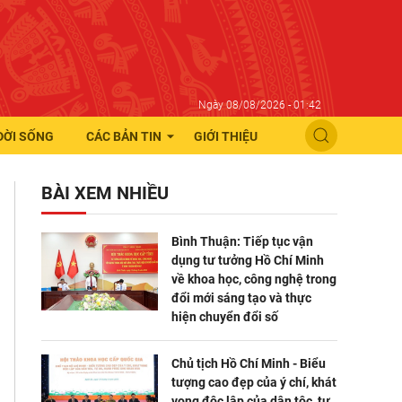
Ngày 08/08/2026 - 01:42
ĐỜI SỐNG
CÁC BẢN TIN
GIỚI THIỆU
BÀI XEM NHIỀU
Bình Thuận: Tiếp tục vận
dụng tư tưởng Hồ Chí Minh
về khoa học, công nghệ trong
đổi mới sáng tạo và thực
hiện chuyển đổi số
Chủ tịch Hồ Chí Minh - Biểu
tượng cao đẹp của ý chí, khát
vọng độc lập của dân tộc, tự