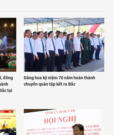
ĩ, đồng
Dâng hoa kỷ niệm 70 năm hoàn thành
hành
chuyển quân tập kết ra Bắc
Bắc tại