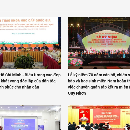
 Hồ Chí Minh - Biểu tượng cao đẹp
Lễ kỷ niệm 70 năm cán bộ, chiến s
, khát vọng độc lập của dân tộc,
bào và học sinh miền Nam hoàn t
ạnh phúc cho nhân dân
việc chuyển quân tập kết ra miền 
Quy Nhơn