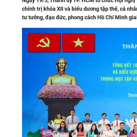
Ngày 19/5, Thành ủy TP. HCM tổ chức Hội nghị 
chính trị khóa XII và biểu dương tập thể, cá nh
tư tưởng, đạo đức, phong cách Hồ Chí Minh gia