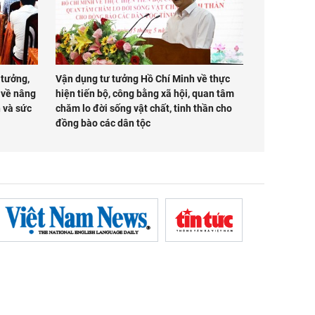
 tưởng,
Vận dụng tư tưởng Hồ Chí Minh về thực
 về nâng
hiện tiến bộ, công bằng xã hội, quan tâm
 và sức
chăm lo đời sống vật chất, tinh thần cho
đồng bào các dân tộc