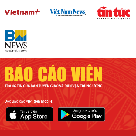
Đọc
Báo cáo viên
trên mobile: