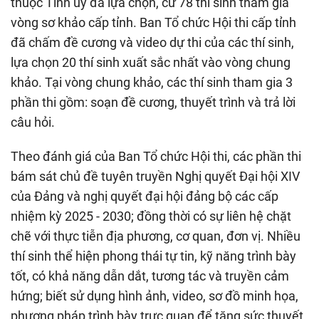
thuộc Tỉnh ủy đã lựa chọn, cử 78 thí sinh tham gia
vòng sơ khảo cấp tỉnh. Ban Tổ chức Hội thi cấp tỉnh
đã chấm đề cương và video dự thi của các thí sinh,
lựa chọn 20 thí sinh xuất sắc nhất vào vòng chung
khảo. Tại vòng chung khảo, các thí sinh tham gia 3
phần thi gồm: soạn đề cương, thuyết trình và trả lời
câu hỏi.
Theo đánh giá của Ban Tổ chức Hội thi, các phần thi
bám sát chủ đề tuyên truyền Nghị quyết Đại hội XIV
của Đảng và nghị quyết đại hội đảng bộ các cấp
nhiệm kỳ 2025 - 2030; đồng thời có sự liên hệ chặt
chẽ với thực tiễn địa phương, cơ quan, đơn vị. Nhiều
thí sinh thể hiện phong thái tự tin, kỹ năng trình bày
tốt, có khả năng dẫn dắt, tương tác và truyền cảm
hứng; biết sử dụng hình ảnh, video, sơ đồ minh họa,
phương pháp trình bày trực quan để tăng sức thuyết