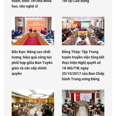
thăm, chúc Tết nhà khoa
Tết tại Cao Bằng
học, văn nghệ sĩ
Bắc Kạn: Nâng cao chất
Đồng Tháp: Tập Trung
lượng, hiệu quả công tác
tuyên truyền việc tổng kết
phối hợp giữa Ban Tuyên
thực hiện Nghị quyết số
giáo và các cấp chính
18-NQ/TW, ngày
quyền
25/10/2017 của Ban Chấp
hành Trung ương Đảng