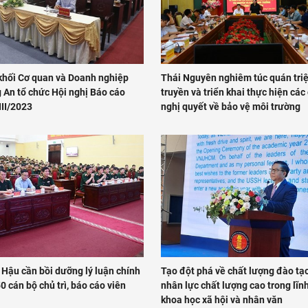
khối Cơ quan và Doanh nghiệp
Thái Nguyên nghiêm túc quán triệ
 An tổ chức Hội nghị Báo cáo
truyền và triển khai thực hiện các c
III/2023
nghị quyết về bảo vệ môi trường
 Hậu cần bồi dưỡng lý luận chính
Tạo đột phá về chất lượng đào tạ
50 cán bộ chủ trì, báo cáo viên
nhân lực chất lượng cao trong lĩn
khoa học xã hội và nhân văn