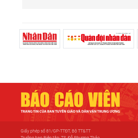
Giấy phép số 81/GP-TTĐT, Bộ TT&TT
Trưởng ban Biên tập: TS. Đỗ Phương Thảo