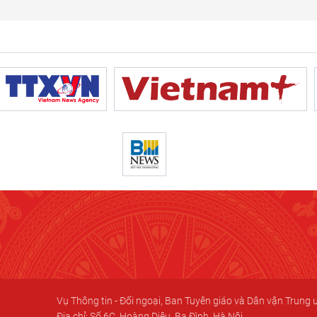
Vụ Thông tin - Đối ngoại, Ban Tuyên giáo và Dân vận Trung
Địa chỉ: Số 6C, Hoàng Diệu, Ba Đình, Hà Nội.