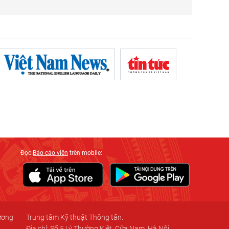
Đọc
Báo cáo viên
trên mobile:
 ương
Trung tâm Kỹ thuật Thông tấn.
Địa chỉ: Số 5 Lý Thường Kiệt, Cửa Nam, Hà Nội.