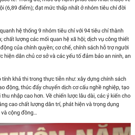
ội (6,89 điểm); đạt mức thấp nhất ở nhóm tiêu chí đời
quanh hệ thống 9 nhóm tiêu chí với 94 tiêu chí thành
m; chất lượng các mối quan hệ xã hội; dịch vụ công thiết
 động của chính quyền; cơ chế, chính sách hỗ trợ người
thực hiện dân chủ cơ sở và các yếu tố đảm bảo an ninh, an
 tính khả thi trong thực tiễn như: xây dựng chính sách
ao động, thúc đẩy chuyển dịch cơ cấu nghề nghiệp, tạo
 thu nhập cao hơn. Về chiến lược lâu dài, các ý kiến cho
âng cao chất lượng dân trí, phát hiện và trọng dụng
ân và cộng đồng…