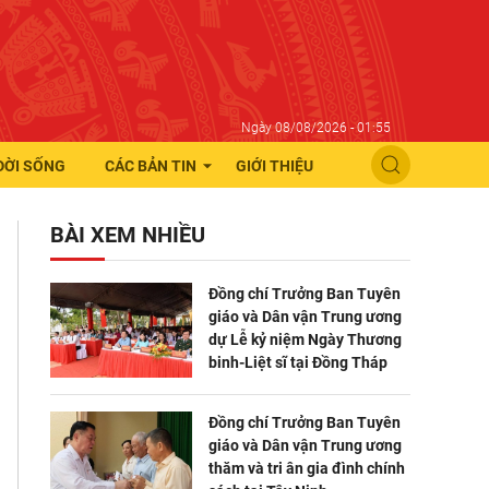
Ngày 08/08/2026 - 01:55
ĐỜI SỐNG
CÁC BẢN TIN
GIỚI THIỆU
BÀI XEM NHIỀU
Đồng chí Trưởng Ban Tuyên
giáo và Dân vận Trung ương
dự Lễ kỷ niệm Ngày Thương
binh-Liệt sĩ tại Đồng Tháp
Đồng chí Trưởng Ban Tuyên
giáo và Dân vận Trung ương
thăm và tri ân gia đình chính