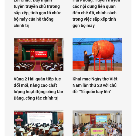
Lai Châu: Đẩy mạnh
Hải Phòng: Tuyên truyền
tuyên truyền chủ trương
các nội dung liên quan
sắp xếp, tinh gọn tổ chức
đến chế độ, chính sách
bộ máy của hệ thống
trong việc sắp xếp tinh
chính trị
gọn bộ máy
Vùng 2 Hải quân tiếp tục
Khai mạc Ngày thơ Việt
đổi mới, nâng cao chất
Nam lần thứ 23 với chủ
lượng hoạt động công tác
đề "Tổ quốc bay lên"
Đảng, công tác chính trị