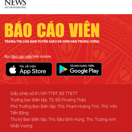
Đọc
Báo cáo viên
trên mobile:
Giấy phép số 81/GP-TTĐT, Bộ TT&TT
Trưởng ban Biên tập: TS. Đỗ Phương Thảo
Phó Trưởng Ban Biên tập: ThS. Phạm Hoàng Tinh, ThS. Văn
Tiến Bằng
Thư ký Ban Biên tập: Ths. Đào Đình Hùng, Ths. Trương Anh
Nhật Vương