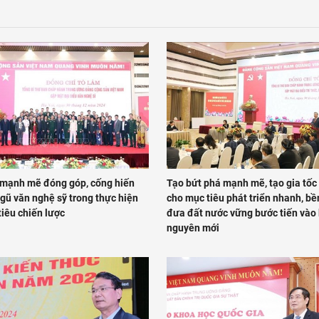
 mạnh mẽ đóng góp, cống hiến
Tạo bứt phá mạnh mẽ, tạo gia tốc
gũ văn nghệ sỹ trong thực hiện
cho mục tiêu phát triển nhanh, bề
iêu chiến lược
đưa đất nước vững bước tiến vào 
nguyên mới