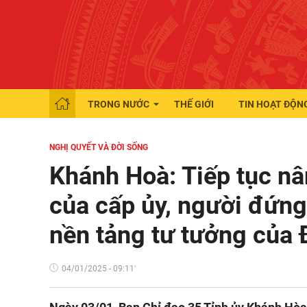
TRONG NƯỚC
THẾ GIỚI
TIN HOẠT ĐỘN
NGHỊ QUYẾT VÀ ĐỜI SỐNG
Khánh Hoà: Tiếp tục nân
của cấp ủy, người đứng
nền tảng tư tưởng của
04/01/2025 - 09:11'