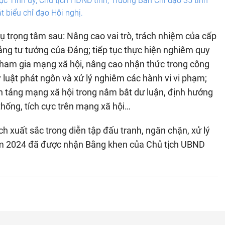
c Tỉnh ủy, Chủ tịch HĐND tỉnh, Trưởng Ban Chỉ đạo 35 tỉnh
 biểu chỉ đạo Hội nghị.
ụ trọng tâm sau: Nâng cao vai trò, trách nhiệm của cấp
ảng tư tưởng của Đảng; tiếp tục thực hiện nghiêm quy
 tham gia mạng xã hội, nâng cao nhận thức trong công
ỷ luật phát ngôn và xử lý nghiêm các hành vi vi phạm;
n tảng mạng xã hội trong nắm bắt dư luận, định hướng
thống, tích cực trên mạng xã hội…
ch xuất sắc trong diễn tập đấu tranh, ngăn chặn, xử lý
năm 2024 đã được nhận Bằng khen của Chủ tịch UBND