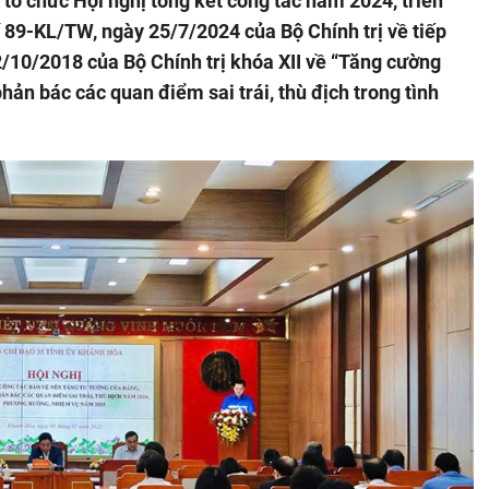
tổ chức Hội nghị tổng kết công tác năm 2024, triển
ố 89-KL/TW, ngày 25/7/2024 của Bộ Chính trị về tiếp
/10/2018 của Bộ Chính trị khóa XII về “Tăng cường
hản bác các quan điểm sai trái, thù địch trong tình