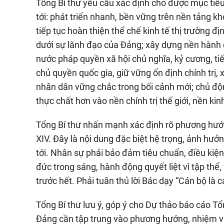
Tổng Bí thư yêu cầu xác định cho được mục tiêu
tới: phát triển nhanh, bền vững trên nền tảng k
tiếp tục hoàn thiện thể chế kinh tế thị trường đ
dưới sự lãnh đạo của Đảng; xây dựng nền hành c
nước pháp quyền xã hội chủ nghĩa, kỷ cương, ti
chủ quyền quốc gia, giữ vững ổn định chính trị,
nhân dân vững chắc trong bối cảnh mới; chủ động
thực chất hơn vào nền chính trị thế giới, nền ki
Tổng Bí thư nhấn mạnh xác định rõ phương hư
XIV. Đây là nội dung đặc biệt hệ trọng, ảnh hưở
tới. Nhân sự phải bảo đảm tiêu chuẩn, điều kiện,
đức trong sáng, hành động quyết liệt vì tập thể, v
trước hết. Phải tuân thủ lời Bác dạy “Cán bộ là c
Tổng Bí thư lưu ý, góp ý cho Dự thảo báo cáo Tổ
Đảng cần tập trung vào phương hướng, nhiệm vụ