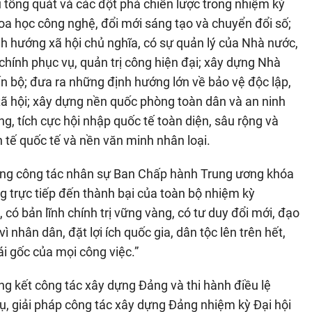
 tổng quát và các đột phá chiến lược trong nhiệm kỳ
hoa học công nghệ, đổi mới sáng tạo và chuyển đổi số;
ịnh hướng xã hội chủ nghĩa, có sự quản lý của Nhà nước,
hính phục vụ, quản trị công hiện đại; xây dựng Nhà
ến bộ; đưa ra những định hướng lớn về bảo vệ độc lập,
 xã hội; xây dựng nền quốc phòng toàn dân và an ninh
, tích cực hội nhập quốc tế toàn diện, sâu rộng và
nh tế quốc tế và nền văn minh nhân loại.
ớng công tác nhân sự Ban Chấp hành Trung ương khóa
ng trực tiếp đến thành bại của toàn bộ nhiệm kỳ
 có bản lĩnh chính trị vững vàng, có tư duy đổi mới, đạo
ì nhân dân, đặt lợi ích quốc gia, dân tộc lên trên hết,
ái gốc của mọi công việc.”
ng kết công tác xây dựng Đảng và thi hành điều lệ
, giải pháp công tác xây dựng Đảng nhiệm kỳ Đại hội