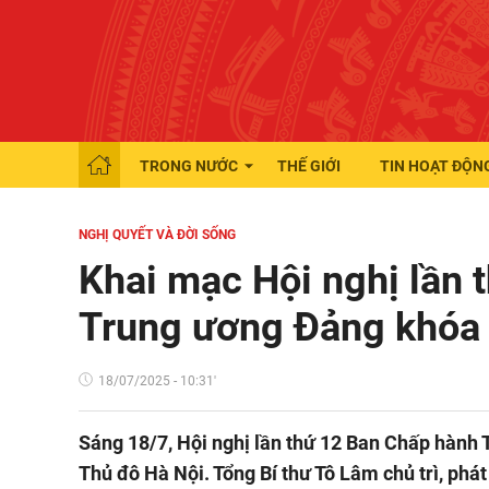
TRONG NƯỚC
THẾ GIỚI
TIN HOẠT ĐỘN
NGHỊ QUYẾT VÀ ĐỜI SỐNG
Khai mạc Hội nghị lần 
Trung ương Đảng khóa 
18/07/2025 - 10:31'
Sáng 18/7, Hội nghị lần thứ 12 Ban Chấp hành 
Thủ đô Hà Nội. Tổng Bí thư Tô Lâm chủ trì, phát