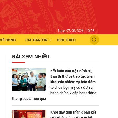
Ngày 07/08/2026 - 10:06
ĐỜI SỐNG
CÁC BẢN TIN
GIỚI THIỆU
BÀI XEM NHIỀU
Kết luận của Bộ Chính trị,
Ban Bí thư về tiếp tục triển
khai các nhiệm vụ bảo đảm
tổ chức bộ máy của đơn vị
hành chính 2 cấp hoạt động
thông suốt, hiệu quả
Khơi dậy tinh thần đoàn kết
của nhân dân, của cán bộ,