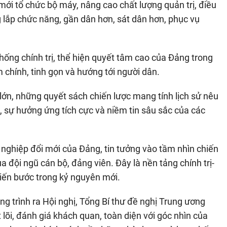
ới tổ chức bộ máy, nâng cao chất lượng quản trị, điều
g lắp chức năng, gần dân hơn, sát dân hơn, phục vụ
hống chính trị, thể hiện quyết tâm cao của Đảng trong
êm chính, tinh gọn và hướng tới người dân.
 lớn, những quyết sách chiến lược mang tính lịch sử nêu
sự hưởng ứng tích cực và niềm tin sâu sắc của các
 nghiệp đổi mới của Đảng, tin tưởng vào tầm nhìn chiến
a đội ngũ cán bộ, đảng viên. Đây là nền tảng chính trị-
tiến bước trong kỷ nguyên mới.
ung trình ra Hội nghị, Tổng Bí thư đề nghị Trung ương
t lõi, đánh giá khách quan, toàn diện với góc nhìn của