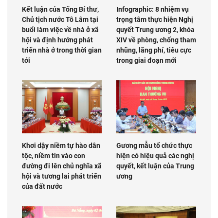
Kết luận của Tổng Bí thư,
Infographic: 8 nhiệm vụ
Chủ tịch nước Tô Lâm tại
trọng tâm thực hiện Nghị
buổi làm việc về nhà ở xã
quyết Trung ương 2, khóa
hội và định hướng phát
XIV về phòng, chống tham
triển nhà ở trong thời gian
nhũng, lãng phí, tiêu cực
tới
trong giai đoạn mới
Khơi dậy niềm tự hào dân
Gương mẫu tổ chức thực
tộc, niềm tin vào con
hiện có hiệu quả các nghị
đường đi lên chủ nghĩa xã
quyết, kết luận của Trung
hội và tương lai phát triển
ương
của đất nước