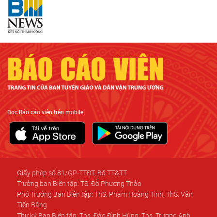
Đọc
Báo cáo viên
trên mobile:
Giấy phép số 81/GP-TTĐT, Bộ TT&TT
Trưởng ban Biên tập: TS. Đỗ Phương Thảo
Phó Trưởng Ban Biên tập: ThS. Phạm Hoàng Tinh, ThS. Văn
Tiến Bằng
Thư ký Ban Biên tập: Ths. Đào Đình Hùng, Ths. Trương Anh