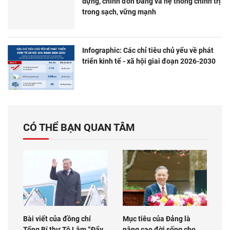
dựng, chỉnh đốn Đảng và hệ thống chính trị
trong sạch, vững mạnh
Infographic: Các chỉ tiêu chủ yếu về phát
triển kinh tế - xã hội giai đoạn 2026-2030
CÓ THỂ BẠN QUAN TÂM
Bài viết của đồng chí
Mục tiêu của Đảng là
Tổng Bí thư Tô Lâm “Đẩy
nâng cao đời sống cho