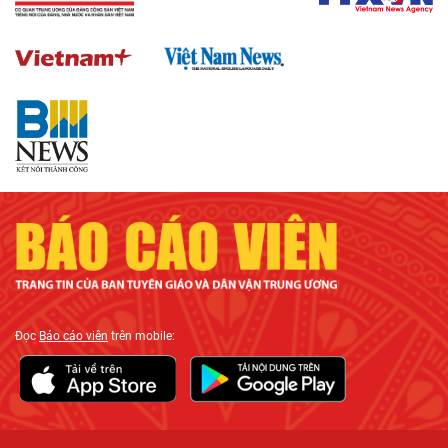
Đọc
Báo cáo viên
trên mobile: