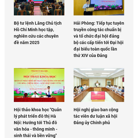
Bộ tư lệnh Lăng Chủ tịch
Hải Phòng: Tiếp tục tuyên
Hồ Chí Minh học tập,
truyền công tác chuẩn bị
nghiên cứu các chuyên
và tổ chức đại hộI đảng
đề năm 2025
bộ các cấp tiến tới Đại hội
đại biểu toàn quốc lần
thứ XIV của Đảng
Hội thảo khoa học "Quản
Hội nghị giao ban cộng
lý phát triển đô thị Hà
tác viên dư luận xã hội
Nội: Hướng tới Thủ đô
Đảng ủy Chính phủ
văn hóa - thông minh -
sinh thái và bền vững"