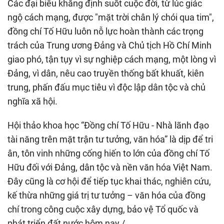
Các đại biểu khẳng định suốt cuộc đời, từ lúc giác
ngộ cách mạng, được "mặt trời chân lý chói qua tim",
đồng chí Tố Hữu luôn nỗ lực hoàn thành các trọng
trách của Trung ương Đảng và Chủ tịch Hồ Chí Minh
giao phó, tận tụy vì sự nghiệp cách mạng, một lòng vì
Đảng, vì dân, nêu cao truyền thống bất khuất, kiên
trung, phấn đấu mục tiêu vì độc lập dân tộc và chủ
nghĩa xã hội.
Hội thảo khoa học “Đồng chí Tố Hữu - Nhà lãnh đạo
tài năng trên mặt trận tư tưởng, văn hóa” là dịp để tri
ân, tôn vinh những cống hiến to lớn của đồng chí Tố
Hữu đối với Đảng, dân tộc và nền văn hóa Việt Nam.
Đây cũng là cơ hội để tiếp tục khai thác, nghiên cứu,
kế thừa những giá trị tư tưởng – văn hóa của đồng
chí trong công cuộc xây dựng, bảo vệ Tổ quốc và
phát triển đất nước hôm nay./.