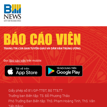
Đọc
Báo cáo viên
trên mobile:
Giấy phép số 81/GP-TTĐT, Bộ TT&TT
Trưởng ban Biên tập: TS. Đỗ Phương Thảo
Phó Trưởng Ban Biên tập: ThS. Phạm Hoàng Tinh, ThS. Văn
Tiến Bằng