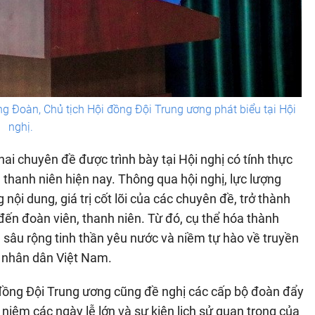
 Đoàn, Chủ tịch Hội đồng Đội Trung ương phát biểu tại Hội
nghị.
 chuyên đề được trình bày tại Hội nghị có tính thực
 thanh niên hiện nay. Thông qua hội nghị, lực lượng
i dung, giá trị cốt lõi của các chuyên đề, trở thành
đến đoàn viên, thanh niên. Từ đó, cụ thể hóa thành
ỏa sâu rộng tinh thần yêu nước và niềm tự hào về truyền
n nhân dân Việt Nam.
 đồng Đội Trung ương cũng đề nghị các cấp bộ đoàn đẩy
niệm các ngày lễ lớn và sự kiện lịch sử quan trọng của