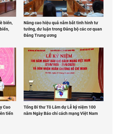
ề biển,
Nâng cao hiệu quả nắm bắt tình hình tư
biển,
tưởng, dư luận trong Đảng bộ các cơ quan
Đảng Trung ương
ủy Cao
Tổng Bí thư Tô Lâm dự Lễ kỷ niệm 100
ên tiến
năm Ngày Báo chí cách mạng Việt Nam