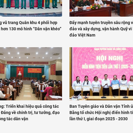
g vũ trang Quân khu 4 phối hợp
Đẩy mạnh tuyên truyền sâu rộng v
 hơn 130 mô hình “Dân vận khéo”
đảo và xây dựng, vận hành Quỹ vì 
đảo Việt Nam
g: Triển khai hiệu quả công tác
Ban Tuyên giáo và Dân vận Tỉnh 
Đảng về chính trị, tư tưởng, đạo
Bằng tổ chức Hội nghị điển hình ti
ông tác dân vận
lần thứ I, giai đoạn 2025 - 2030