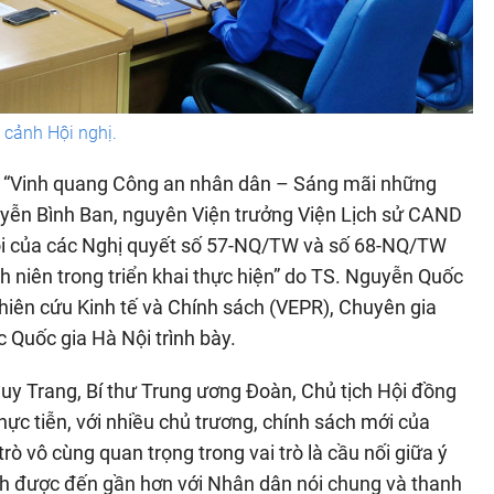
cảnh Hội nghị.
đề “Vinh quang Công an nhân dân – Sáng mãi những
ễn Bình Ban, nguyên Viện trưởng Viện Lịch sử CAND
 lõi của các Nghị quyết số 57-NQ/TW và số 68-NQ/TW
nh niên trong triển khai thực hiện” do TS. Nguyễn Quốc
hiên cứu Kinh tế và Chính sách (VEPR), Chuyên gia
c Quốc gia Hà Nội trình bày.
uy Trang, Bí thư Trung ương Đoàn, Chủ tịch Hội đồng
ực tiễn, với nhiều chủ trương, chính sách mới của
ò vô cùng quan trọng trong vai trò là cầu nối giữa ý
ách được đến gần hơn với Nhân dân nói chung và thanh