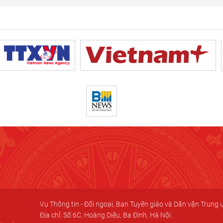
Vụ Thông tin - Đối ngoại, Ban Tuyên giáo và Dân vận Trung
Địa chỉ: Số 6C, Hoàng Diệu, Ba Đình, Hà Nội.