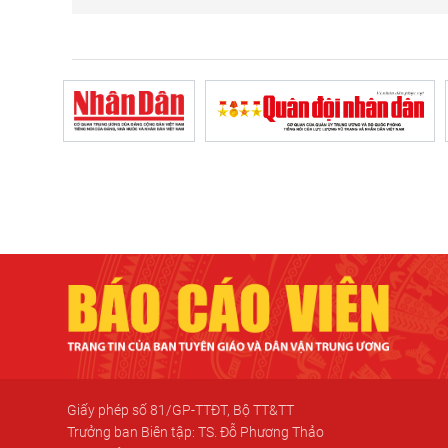
Giấy phép số 81/GP-TTĐT, Bộ TT&TT
Trưởng ban Biên tập: TS. Đỗ Phương Thảo