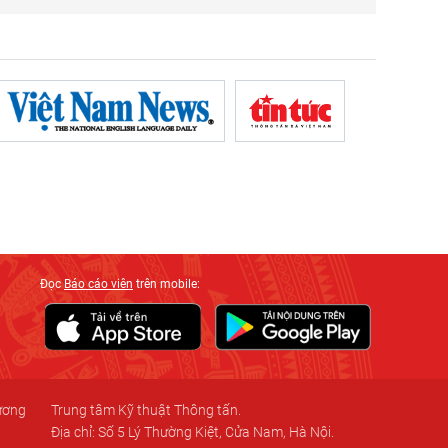
Đọc
Báo cáo viên
trên mobile:
 ương
Trung tâm Kỹ thuật Thông tấn.
Địa chỉ: Số 5 Lý Thường Kiệt, Cửa Nam, Hà Nội.