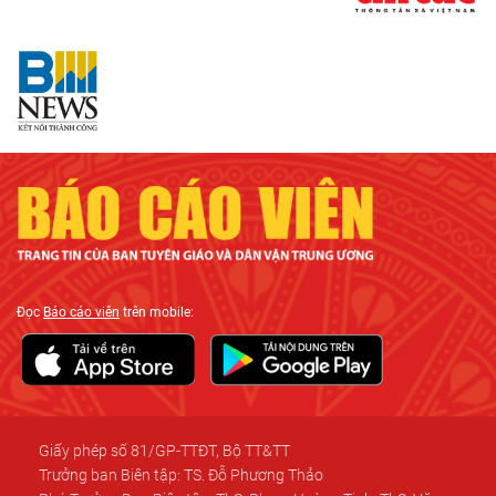
Đọc
Báo cáo viên
trên mobile:
Giấy phép số 81/GP-TTĐT, Bộ TT&TT
Trưởng ban Biên tập: TS. Đỗ Phương Thảo