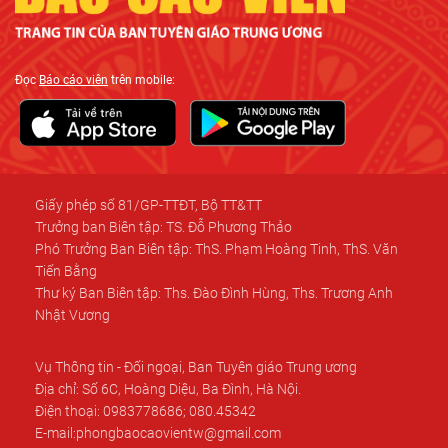
Đọc
Báo cáo viên
trên mobile:
Giấy phép số 81/GP-TTĐT, Bộ TT&TT
Trưởng ban Biên tập: TS. Đỗ Phương Thảo
Phó Trưởng Ban Biên tập: ThS. Phạm Hoàng Tinh, ThS. Văn
Tiến Bằng
Thư ký Ban Biên tập: Ths. Đào Đình Hùng, Ths. Trương Anh
Nhật Vương
Vụ Thông tin - Đối ngoại, Ban Tuyên giáo Trung ương
Địa chỉ: Số 6C, Hoàng Diệu, Ba Đình, Hà Nội.
Điện thoại: 0983778686; 080.45342
E-mail:phongbaocaovientw@gmail.com