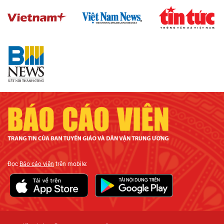
Đọc
Báo cáo viên
trên mobile: