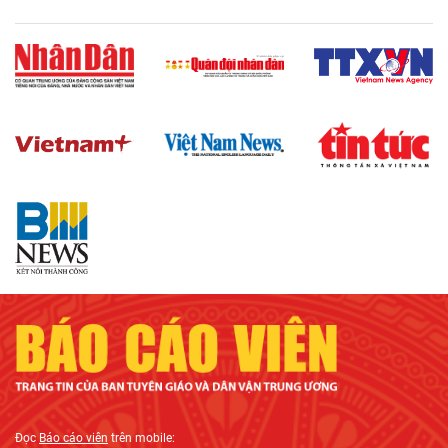
Đọc
Báo cáo viên
trên mobile: