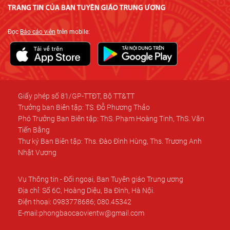
Đọc
Báo cáo viên
trên mobile:
Giấy phép số 81/GP-TTĐT, Bộ TT&TT
Trưởng ban Biên tập: TS. Đỗ Phương Thảo
Phó Trưởng Ban Biên tập: ThS. Phạm Hoàng Tinh, ThS. Văn
Tiến Bằng
Thư ký Ban Biên tập: Ths. Đào Đình Hùng, Ths. Trương Anh
Nhật Vương
Vụ Thông tin - Đối ngoại, Ban Tuyên giáo Trung ương
Địa chỉ: Số 6C, Hoàng Diệu, Ba Đình, Hà Nội.
Điện thoại: 0983778686; 080.45342
E-mail:phongbaocaovientw@gmail.com