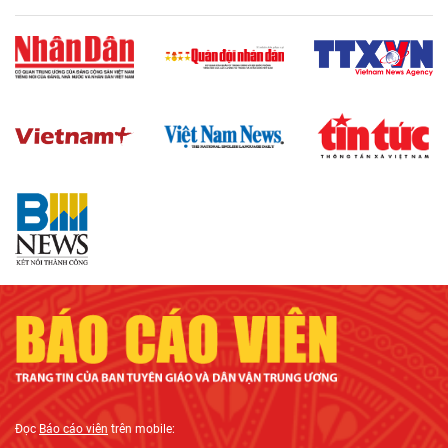
Đọc
Báo cáo viên
trên mobile: