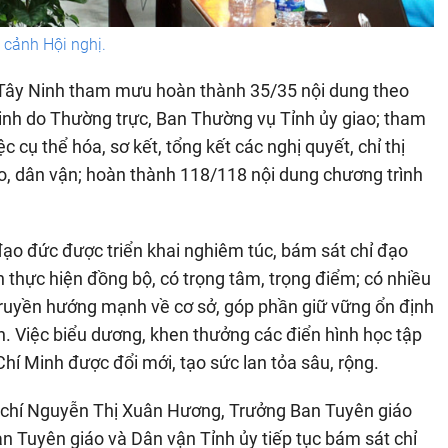
cảnh Hội nghị.
Tây Ninh tham mưu hoàn thành 35/35 nội dung theo
sinh do Thường trực, Ban Thường vụ Tỉnh ủy giao; tham
cụ thể hóa, sơ kết, tổng kết các nghị quyết, chỉ thị
áo, dân vận; hoàn thành 118/118 nội dung chương trình
đạo đức được triển khai nghiêm túc, bám sát chỉ đạo
 thực hiện đồng bộ, có trọng tâm, trọng điểm; có nhiều
 truyền hướng mạnh về cơ sở, góp phần giữ vững ổn định
ân. Việc biểu dương, khen thưởng các điển hình học tập
hí Minh được đổi mới, tạo sức lan tỏa sâu, rộng.
 chí Nguyễn Thị Xuân Hương, Trưởng Ban Tuyên giáo
n Tuyên giáo và Dân vận Tỉnh ủy tiếp tục bám sát chỉ