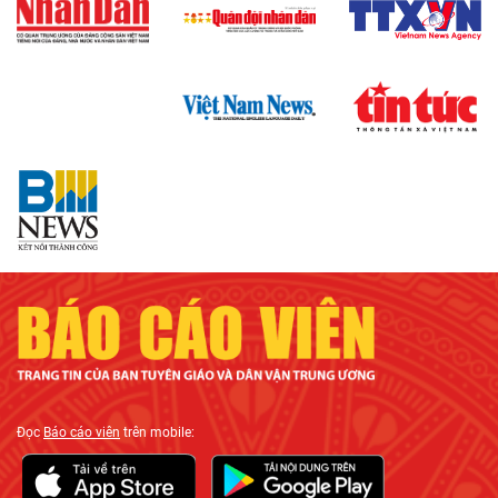
Đọc
Báo cáo viên
trên mobile: