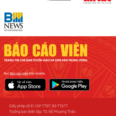
Đọc
Báo cáo viên
trên mobile:
Giấy phép số 81/GP-TTĐT, Bộ TT&TT
Trưởng ban Biên tập: TS. Đỗ Phương Thảo