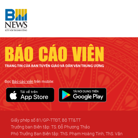
Đọc
Báo cáo viên
trên mobile:
Giấy phép số 81/GP-TTĐT, Bộ TT&TT
Trưởng ban Biên tập: TS. Đỗ Phương Thảo
Phó Trưởng Ban Biên tập: ThS. Phạm Hoàng Tinh, ThS. Văn