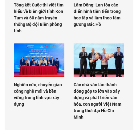
Tổng kết Cuộc thi viết tìm
Lâm Đồng: Lan tỏa các
hiểu về biên giới tỉnh Kon
điển hình tiên tiến trong
Tum và 60 năm truyền
học tập và làm theo tấm
thống Bộ đội Biên phòng
gương Bác Hồ
tỉnh
Nghiên cứu, chuyển giao
Các nhà văn lão thành
công nghệ mới và bền
đóng góp to lớn vào xây
vững trong lĩnh vực xây
dựng và phát triển văn
dựng
hóa, con người Việt Nam
trong thời đại Hồ Chí
Minh