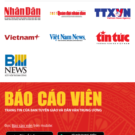
Đọc
Báo cáo viên
trên mobile: