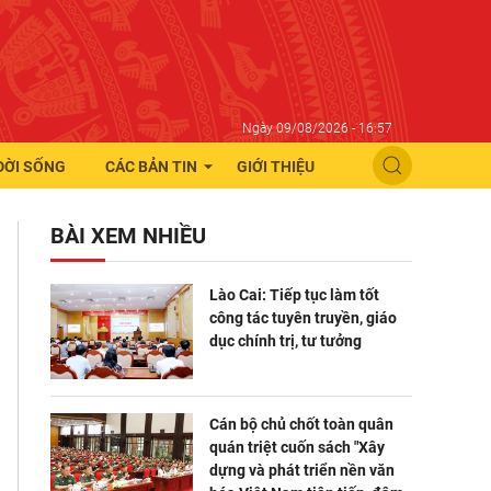
Ngày 09/08/2026 - 16:57
ĐỜI SỐNG
CÁC BẢN TIN
GIỚI THIỆU
BÀI XEM NHIỀU
Lào Cai: Tiếp tục làm tốt
công tác tuyên truyền, giáo
dục chính trị, tư tưởng
Cán bộ chủ chốt toàn quân
quán triệt cuốn sách "Xây
dựng và phát triển nền văn