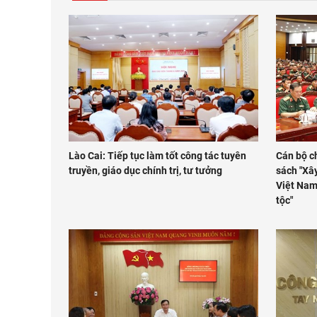
Lào Cai: Tiếp tục làm tốt công tác tuyên
Cán bộ c
truyền, giáo dục chính trị, tư tưởng
sách "Xây
Việt Nam
tộc"