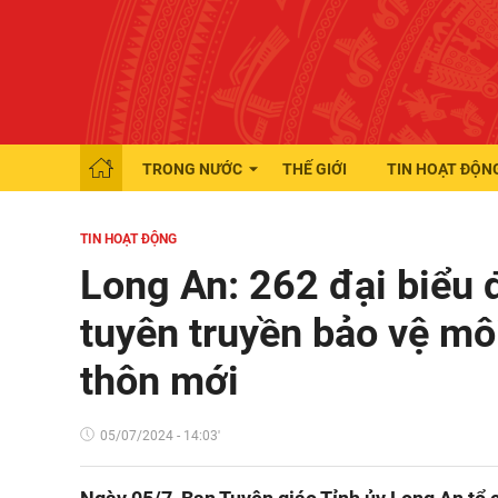
TRONG NƯỚC
THẾ GIỚI
TIN HOẠT ĐỘN
TIN HOẠT ĐỘNG
Long An: 262 đại biểu 
tuyên truyền bảo vệ mô
thôn mới
05/07/2024 - 14:03'