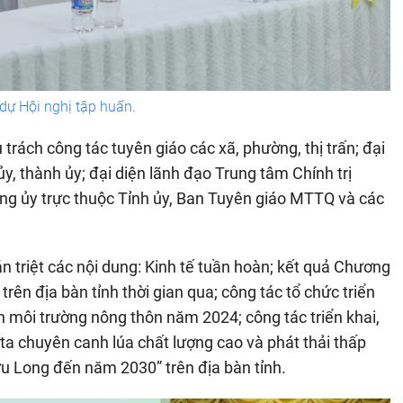
 dự Hội nghị tập huấn.
trách công tác tuyên giáo các xã, phường, thị trấn; đại
y, thành ủy; đại diện lãnh đạo Trung tâm Chính trị
ảng ủy trực thuộc Tỉnh ủy, Ban Tuyên giáo MTTQ và các
n triệt các nội dung: Kinh tế tuần hoàn; kết quả Chương
rên địa bàn tỉnh thời gian qua; công tác tổ chức triển
h môi trường nông thôn năm 2024; công tác triển khai,
cta chuyên canh lúa chất lượng cao và phát thải thấp
 Long đến năm 2030” trên địa bàn tỉnh.