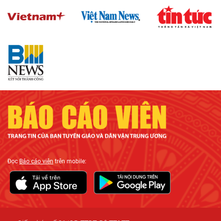
Đọc
Báo cáo viên
trên mobile: