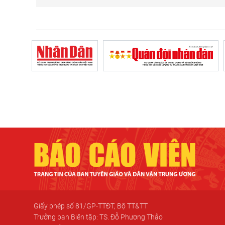
Giấy phép số 81/GP-TTĐT, Bộ TT&TT
Trưởng ban Biên tập: TS. Đỗ Phương Thảo