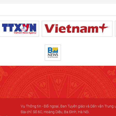
Vụ Thông tin - Đối ngoại, Ban Tuyên giáo và Dân vận Trung
Địa chỉ: Số 6C, Hoàng Diệu, Ba Đình, Hà Nội.