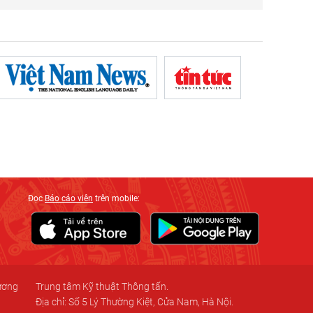
Đọc
Báo cáo viên
trên mobile:
 ương
Trung tâm Kỹ thuật Thông tấn.
Địa chỉ: Số 5 Lý Thường Kiệt, Cửa Nam, Hà Nội.