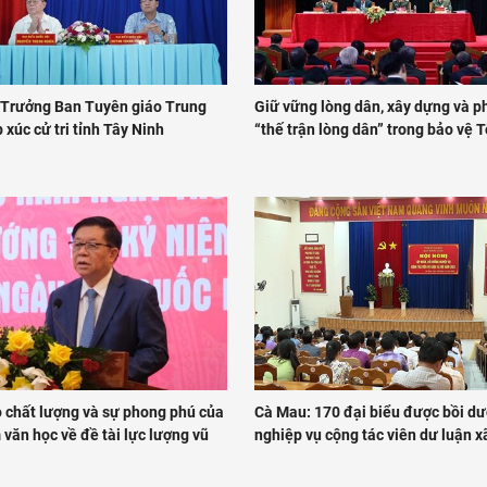
 Trưởng Ban Tuyên giáo Trung
Giữ vững lòng dân, xây dựng và p
 xúc cử tri tỉnh Tây Ninh
“thế trận lòng dân” trong bảo vệ 
 chất lượng và sự phong phú của
Cà Mau: 170 đại biểu được bồi d
văn học về đề tài lực lượng vũ
nghiệp vụ cộng tác viên dư luận x