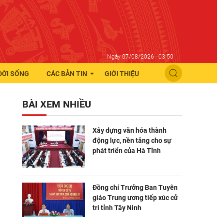
Ngày 07/08/2026 - 03:50
ĐỜI SỐNG
CÁC BẢN TIN
GIỚI THIỆU
BÀI XEM NHIỀU
Xây dựng văn hóa thành
động lực, nền tảng cho sự
phát triển của Hà Tĩnh
Đồng chí Trưởng Ban Tuyên
giáo Trung ương tiếp xúc cử
tri tỉnh Tây Ninh